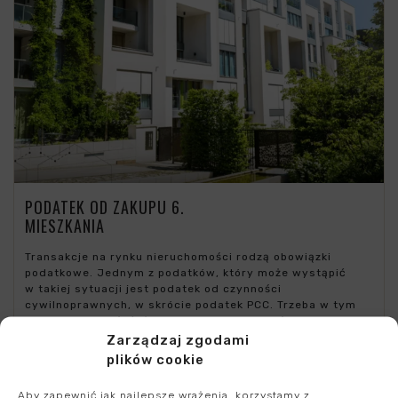
PODATEK OD ZAKUPU 6.
MIESZKANIA
Transakcje na rynku nieruchomości rodzą obowiązki
podatkowe. Jednym z podatków, który może wystąpić
w takiej sytuacji jest podatek od czynności
cywilnoprawnych, w skrócie podatek PCC. Trzeba w tym
miejscu podkreślić, że nabycie nieruchomości nie podlega
opodatkowaniu PCC w zakresie, w jakim są opodatkowane
Zarządzaj zgodami
podatkiem VAT. Ale uwaga – tak będzie zawsze
plików cookie
tylko do końca 2023 r. Bardzo…
Aby zapewnić jak najlepsze wrażenia, korzystamy z