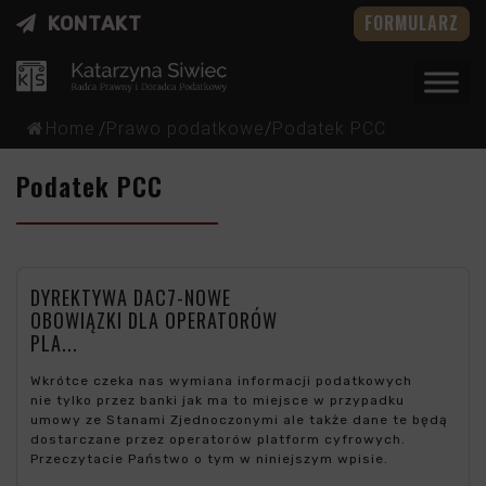
FORMULARZ
KONTAKT
Home
/
Prawo podatkowe
/
Podatek PCC
Podatek PCC
DYREKTYWA DAC7-NOWE
OBOWIĄZKI DLA OPERATORÓW
PLA...
Wkrótce czeka nas wymiana informacji podatkowych
nie tylko przez banki jak ma to miejsce w przypadku
umowy ze Stanami Zjednoczonymi ale także dane te będą
dostarczane przez operatorów platform cyfrowych.
Przeczytacie Państwo o tym w niniejszym wpisie.