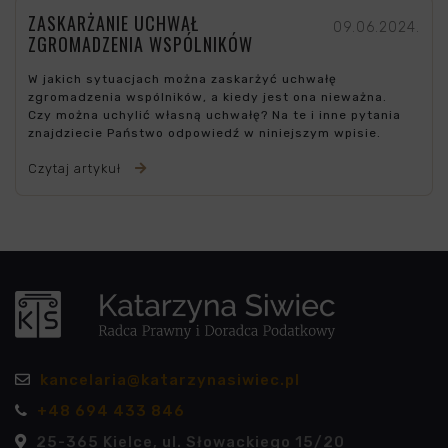
ZASKARŻANIE UCHWAŁ
09.06.2024.
ZGROMADZENIA WSPÓLNIKÓW
W jakich sytuacjach można zaskarżyć uchwałę
zgromadzenia wspólników, a kiedy jest ona nieważna.
Czy można uchylić własną uchwałę? Na te i inne pytania
znajdziecie Państwo odpowiedź w niniejszym wpisie.
Czytaj artykuł
kancelaria@katarzynasiwiec.pl
+48 694 433 846
25-365 Kielce, ul. Słowackiego 15/20